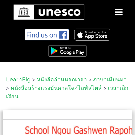
S
k
i
p
t
o
c
LearnBig
>
หนังสืออ่านนอกเวลา
>
ภาษาเมียนมา
o
>
หนังสือสร้างแรงบันดาลใจ/ไลฟ์สไตล์
>
เวลาเลิก
n
t
เรียน
e
n
t