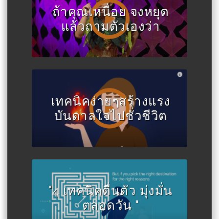
ถ้าคุณเหนื่อย จงหยุด
แล้วถามตัวเองว่า
เทคนิคง่ายๆสร้างแรง
บันดาลใจไปชั่วชีวิต
"4 เทคนิคตื่นตัว มุ่งมั่น
ตลอดวัน "