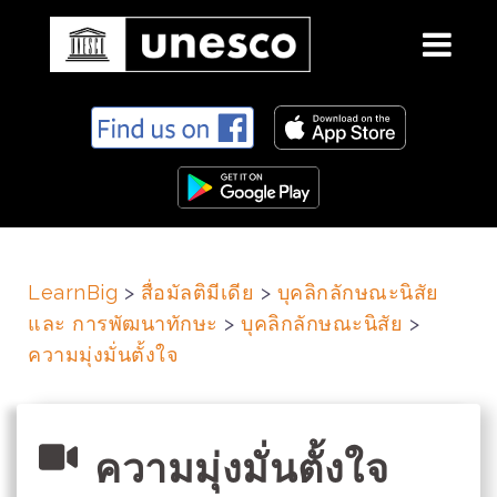
S
k
i
p
t
o
c
LearnBig
>
สื่อมัลติมีเดีย
>
บุคลิกลักษณะนิสัย
o
และ การพัฒนาทักษะ
>
บุคลิกลักษณะนิสัย
>
n
t
ความมุ่งมั่นตั้งใจ
e
n
t
ความมุ่งมั่นตั้งใจ