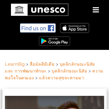
S
k
i
p
t
o
c
LearnBig
>
สื่อมัลติมีเดีย
>
บุคลิกลักษณะนิสัย
o
และ การพัฒนาทักษะ
>
บุคลิกลักษณะนิสัย
>
ความ
n
t
พอใจในตนเอง
>
แล้วความสุขจะตามมา
e
n
t