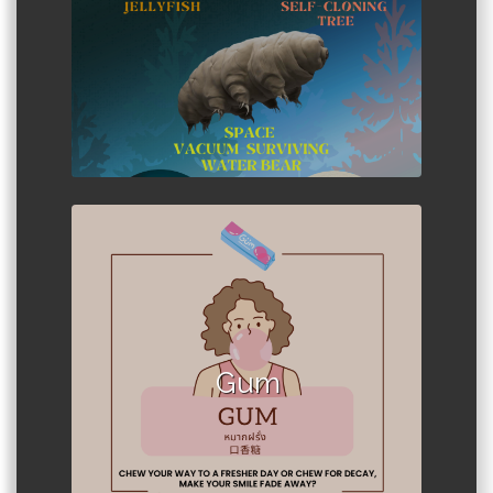
Author :พาริษ ลีนะบรรจง
Gum