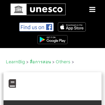
S
k
i
p
t
o
c
LearnBig
>
สื่อการสอน
>
Others
>
o
n
t
e
n
t