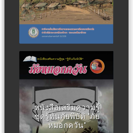
Author :สำนักงานส่งเสริมการ
ศึกษานอกระบบและการศึกษาตาม
หนังสือเสริมความรู้
อัธยาศัย
ชุดรู้ทันภัยพิบัติ "ภัย
หมอกควัน"