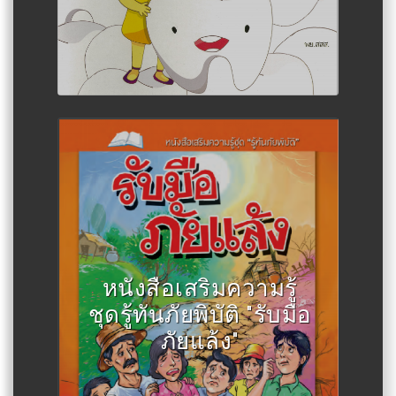
Author :สำนักงานส่งเสริมการ
ศึกษานอกระบบและการศึกษาตาม
หนังสือเสริมความรู้
อัธยาศัย
ชุดรู้ทันภัยพิบัติ "รับมือ
ภัยแล้ง"