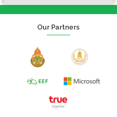
Our Partners
การเสนอข่าว “ข่าว
Author :องค์การยูเนสโก
ลวง” และข้อมูล
บิดเบือน: คู่มือเพื่อการ
ศึ...