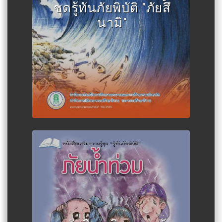
อัธยาศัย
ชุดรู้ทันภัยพิบัติ "ภัยสึ
นามิ"
Author :สำนักงานส่งเสริมการ