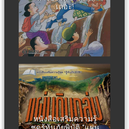
เถอะ!
Author :สำนักงานส่งเสริมการ
ศึกษานอกระบบและการศึกษาตาม
หนังสือเสริมความรู้
อัธยาศัย
ชุดรู้ทันภัยพิบัติ "แผ่น