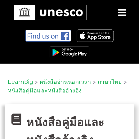
S
k
i
p
t
o
c
LearnBig
>
หนังสืออ่านนอกเวลา
>
ภาษาไทย
>
o
หนังสือคู่มือและหนังสืออ้างอิง
n
t
e
n
หนังสือคู่มือและ
t