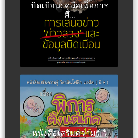
บิดเบือน: คู่มือเพื่อการ
ศึ...
Author :สุรพงษ์ มั่นมะโน
หนังสือเสริมความรู้ วิ