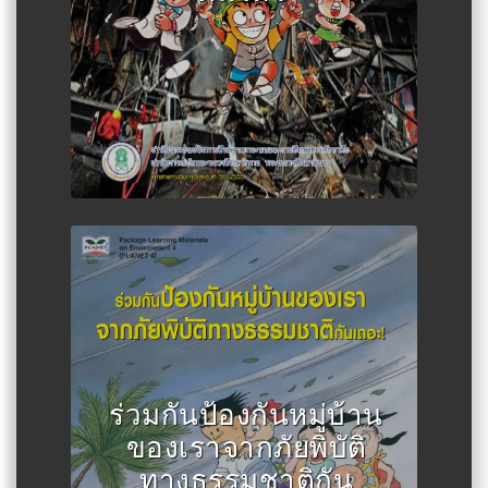
Author :Asia-Pacific Cultural
Centre for UNESCO (ACCU) แปล
ร่วมกันป้องกันหมู่บ้าน
โดยสำนักงานกศน.
ของเราจากภัยพิบัติ
ทางธรรมชาติกัน