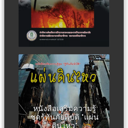
Author :สำนักงานส่งเสริมการ
ศึกษานอกระบบและการศึกษาตาม
หนังสือเสริมความรู้
อัธยาศัย
ชุดรู้ทันภัยพิบัติ "แผ่น
ดินไหว"