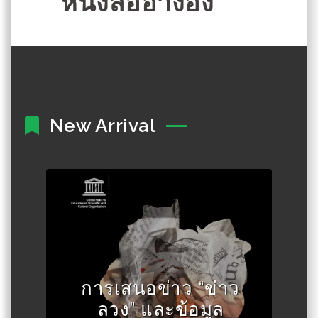
หนังสืออ้างอิง
New Arrival
การเสนอข่าว “ข่าว
Author :องค์การยูเนสโก
ลวง” และข้อมูล