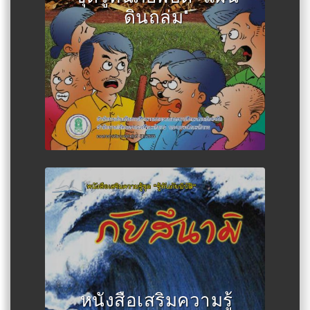
ดินถล่ม"
Author :สำนักงานส่งเสริมการ
ศึกษานอกระบบและการศึกษาตาม
หนังสือเสริมความรู้