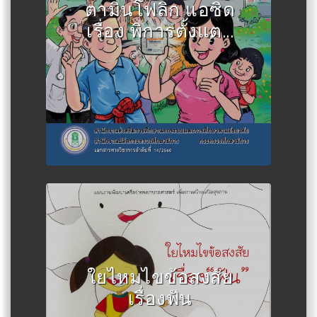
ตามินโฟลิก แอซิด
เรื่อง พิการตั้งแต...
Author :จิรวรรณ แท่นวัฒนกุล
ใยไหมไขข้อสงสัย
เรื่องฟัน