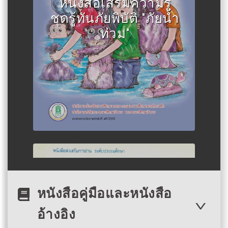
ศึกษานอกระบบและการศึกษาตาม
หนังสือเสริมความรู้
อัธยาศัย
ชุดรู้ทันภัยพิบัติ "ภัยน้ำ
ท่วม"
Author :หลวงกีรติวิทโยฬารและ
นายอร่าม สิทริสาริบุตร
หนังสือคู่มือและหนังสือ
นกกางเขน
อ้างอิง