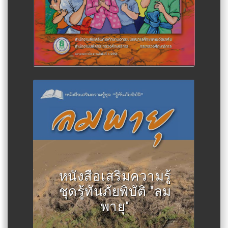
Author :สำนักงานส่งเสริมการ
ศึกษานอกระบบและการศึกษาตาม
หนังสือเสริมความรู้
อัธยาศัย
ชุดรู้ทันภัยพิบัติ "ลม
พายุ"