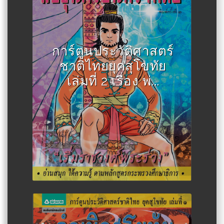
Author :สละ นาคบำรุง
การ์ตูนประวัติศาสตร์
ชาติไทยยุคสุโขทัย
เล่มที่ 2 เรื่อง พ่...