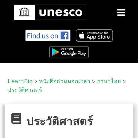
S
k
i
p
t
o
c
LearnBig
>
หนังสืออ่านนอกเวลา
>
ภาษาไทย
>
o
ประวัติศาสตร์
n
t
e
n
ประวัติศาสตร์
t