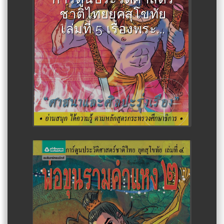
ชาติไทยยุคสุโขทัย
เล่มที่ 5 เรื่องพระ...
Author :สละ นาคบำรุง