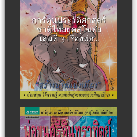
Author :สละ นาคบำรุง
การ์ตูนประวัติศาสตร์
ชาติไทยยุคสุโขทัย
เล่มที่ 3 เรื่องพ่อ...