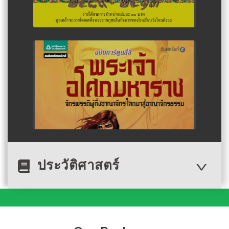
Author :โอม รัชเวทย์
การ์ตูนพุทธศาสนา
เรื่อง พระเจ้าอโศก
ประวัติศาสตร์
มหาราช