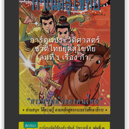
Author :สละ นาคบำรุง
การ์ตูนประวัติศาสตร์
ชาติไทยยุคสุโขทัย
เล่มที่ 1 เรื่อง กำ...