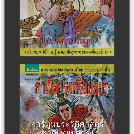
Author :สละ นาคบำรุง
การ์ตูนประวัติศาสตร์
ชาติไทยยุคกรุง