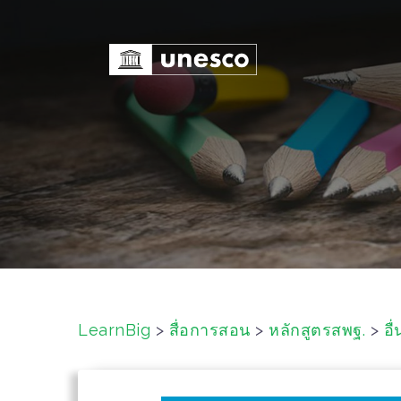
S
k
i
p
t
o
c
o
n
t
e
n
t
LearnBig
>
สื่อการสอน
>
หลักสูตรสพฐ.
>
อื