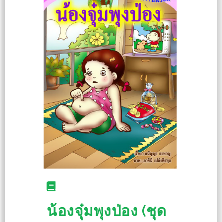
น้องจุ๋มพุงป่อง (ชุด