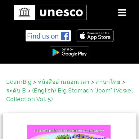
S
k
i
p
t
o
c
LearnBig
>
หนังสืออ่านนอกเวลา
>
ภาษาไทย
>
o
ระดับ B
>
(English) Big Stomach “Joom” (Vowel
n
t
Collection Vol. 5)
e
n
t