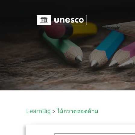
S
k
i
p
t
o
c
o
n
t
e
n
t
LearnBig
>
ไม้กวาดถอดด้าม