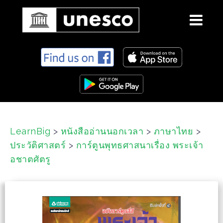
S
k
i
p
t
o
c
LearnBig
>
หนังสืออ่านนอกเวลา
>
ภาษาไทย
>
o
ประวัติศาสตร์
>
การ์ตูนพุทธศาสนาเรื่อง พระเจ้า
n
t
อชาตศัตรู
e
n
t