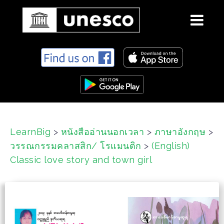
S
k
i
p
t
o
c
LearnBig
>
หนังสืออ่านนอกเวลา
>
ภาษาอังกฤษ
>
o
วรรณกรรมคลาสสิก/ โรแมนติก
>
(English)
n
t
Classic love story and town girl
e
n
t