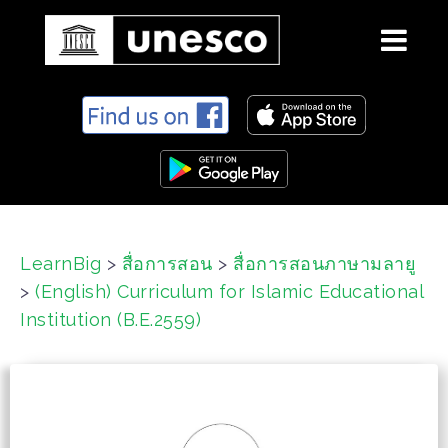
S
k
i
p
t
o
c
LearnBig
>
สื่อการสอน
>
สื่อการสอนภาษามลายู
o
>
(English) Curriculum for Islamic Educational
n
t
Institution (B.E.2559)
e
n
t