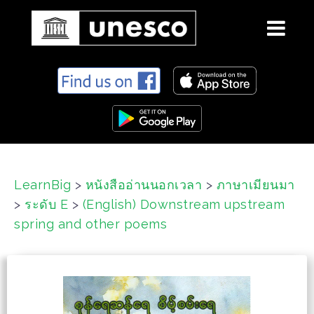
S
k
i
p
t
o
c
LearnBig
>
หนังสืออ่านนอกเวลา
>
ภาษาเมียนมา
o
>
ระดับ E
>
(English) Downstream upstream
n
t
spring and other poems
e
n
t