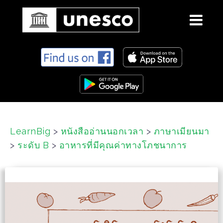
S
k
i
p
t
o
c
LearnBig
>
หนังสืออ่านนอกเวลา
>
ภาษาเมียนมา
o
>
ระดับ B
>
อาหารที่มีคุณค่าทางโภชนาการ
n
t
e
n
t