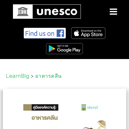
S
k
i
p
t
o
c
LearnBig
>
อาหารคลีน
o
n
t
e
n
t