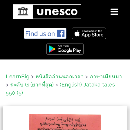
S
k
i
p
t
o
c
LearnBig
>
หนังสืออ่านนอกเวลา
>
ภาษาเมียนมา
o
>
ระดับ G (ยากที่สุด)
>
(English) Jataka tales
n
t
550 (5)
e
n
t