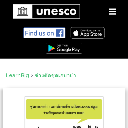
S
k
i
p
t
o
c
LearnBig
>
ช่างตัดชุดเกบาย่า
o
n
t
e
n
t