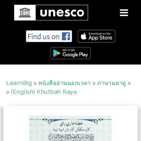
S
k
i
p
t
o
c
LearnBig
>
หนังสืออ่านนอกเวลา
>
ภาษามลายู
>
o
>
(English) Khutbah Raya
n
t
e
n
t