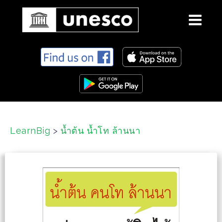
S
k
i
p
t
o
c
LearnBig
>
น้ำต้น น้ำโท ล้านนา
o
n
t
e
n
t