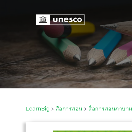
S
k
i
p
t
o
c
o
n
t
e
n
t
LearnBig
>
สื่อการสอน
>
สื่อการสอนภาษาม