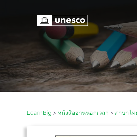
S
k
i
p
t
o
c
o
n
t
e
n
t
LearnBig
>
หนังสืออ่านนอกเวลา
>
ภาษาไท