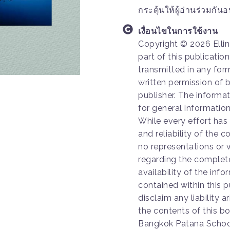
กระตุ้นให้ผู้อ่านร่วมกัน
เงื่อนไขในการใช้งาน
Copyright © 2026 Ellina
part of this publicatio
transmitted in any for
written permission of 
publisher. The informat
for general informatio
While every effort ha
and reliability of the 
no representations or w
regarding the completen
availability of the in
contained within this p
disclaim any liability a
the contents of this b
Bangkok Patana School