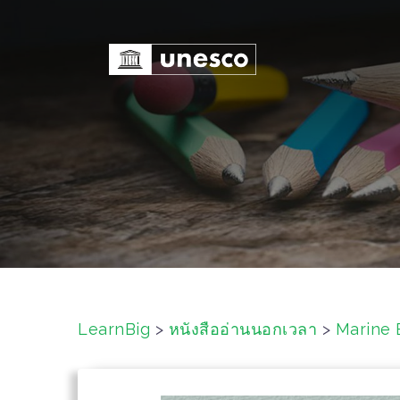
S
k
i
p
t
o
c
o
n
t
e
n
t
LearnBig
>
หนังสืออ่านนอกเวลา
>
Marine 