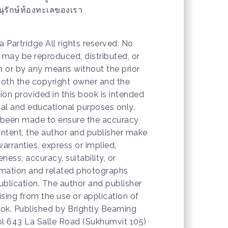
อนุรักษ์ท้องทะเลของเรา
 Partridge All rights reserved. No
n may be reproduced, distributed, or
m or by any means without the prior
both the copyright owner and the
ion provided in this book is intended
nal and educational purposes only.
s been made to ensure the accuracy
content, the author and publisher make
arranties, express or implied,
ess, accuracy, suitability, or
formation and related photographs
ublication. The author and publisher
rising from the use or application of
ook. Published by Brightly Beaming
 643 La Salle Road (Sukhumvit 105)