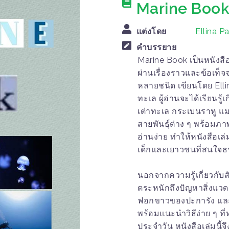
Marine Boo
แต่งโดย
Ellina P
คำบรรยาย
Marine Book เป็นหนังสือท
ผ่านเรื่องราวและข้อเท็จจ
หลายชนิด เขียนโดย Ellina
ทะเล ผู้อ่านจะได้เรียนรู้
เต่าทะเล กระเบนราหู แม
สายพันธุ์ต่าง ๆ พร้อมภา
อ่านง่าย ทำให้หนังสือเล
เด็กและเยาวชนที่สนใจ
นอกจากความรู้เกี่ยวกับส
ตระหนักถึงปัญหาสิ่งแว
ฟอกขาวของปะการัง แล
พร้อมแนะนำวิธีง่าย ๆ ท
ประจำวัน หนังสือเล่มนี้จ