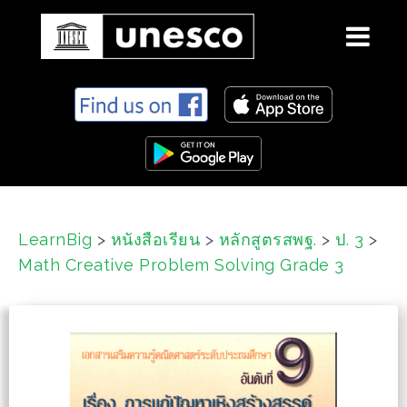
S
k
i
p
t
o
c
LearnBig
>
หนังสือเรียน
>
หลักสูตรสพฐ.
>
ป. 3
>
o
Math Creative Problem Solving Grade 3
n
t
e
n
t