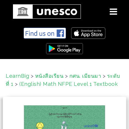
S
k
i
p
t
o
c
LearnBig
>
หนังสือเรียน
>
กศน. เมียนมา
>
ระดับ
o
ที่ 1
>
(English) Math NFPE Level 1 Textbook
n
t
e
n
t