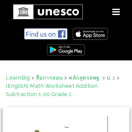
S
k
i
p
t
o
c
LearnBig
>
สื่อการสอน
>
หลักสูตรสพฐ.
>
ป. 1
>
o
(English) Math Worksheet Addition
n
t
Subtraction 1-20 Grade 1
e
n
t