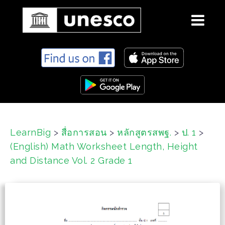
S
k
i
p
t
o
c
LearnBig
>
สื่อการสอน
>
หลักสูตรสพฐ.
>
ป. 1
>
o
(English) Math Worksheet Length, Height
n
t
and Distance Vol. 2 Grade 1
e
n
t