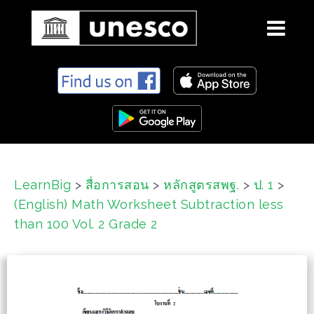
S
k
i
p
t
o
c
LearnBig
>
สื่อการสอน
>
หลักสูตรสพฐ.
>
ป. 1
>
o
(English) Math Worksheet Subtraction less
n
t
than 100 Vol. 2 Grade 2
e
n
t