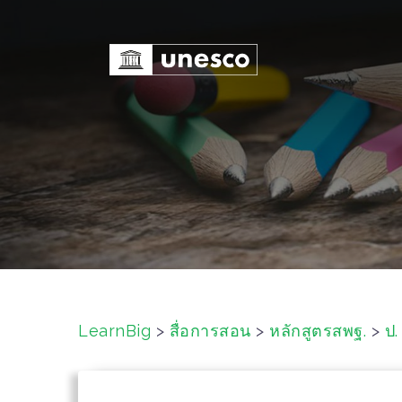
S
k
i
p
t
o
c
o
n
t
e
n
t
LearnBig
>
สื่อการสอน
>
หลักสูตรสพฐ.
>
ป.