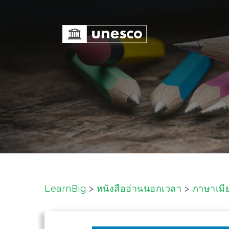
S
k
i
p
t
o
c
o
n
t
e
n
t
LearnBig
>
หนังสืออ่านนอกเวลา
>
ภาษาเมี