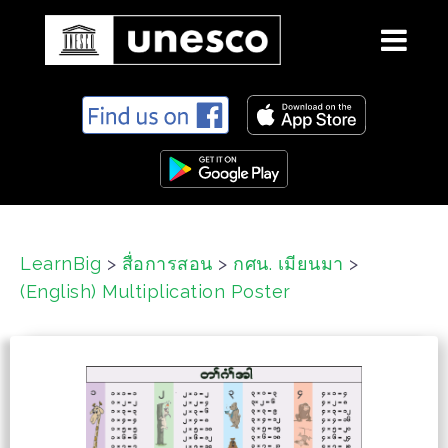
S
k
i
p
t
o
c
LearnBig
>
สื่อการสอน
>
กศน. เมียนมา
>
o
(English) Multiplication Poster
n
t
e
n
t