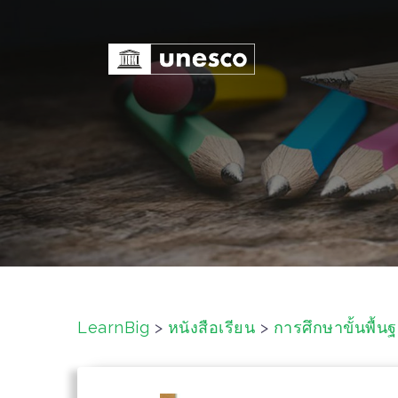
S
k
i
p
t
o
c
o
n
t
e
n
t
LearnBig
>
หนังสือเรียน
>
การศึกษาขั้นพื้น