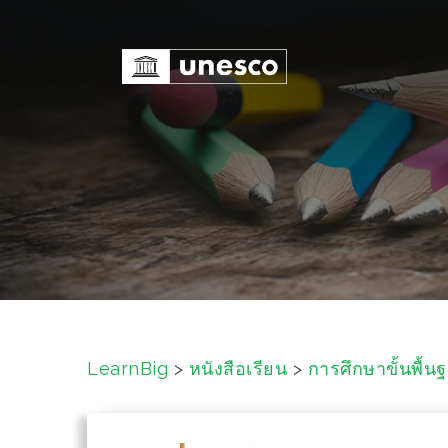
S
k
i
p
t
o
c
o
n
t
e
n
t
LearnBig
>
หนังสือเรียน
>
การศึกษาขั้นพื้น