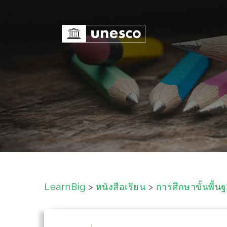
S
k
i
p
t
o
c
o
n
t
e
n
t
LearnBig
>
หนังสือเรียน
>
การศึกษาขั้นพื้น