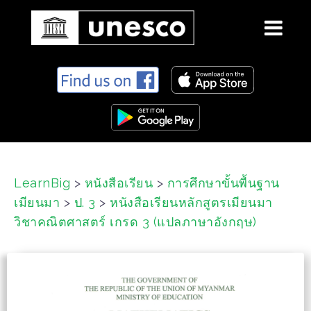
S
k
i
p
t
o
c
LearnBig
>
หนังสือเรียน
>
การศึกษาขั้นพื้นฐาน
o
เมียนมา
>
ป. 3
>
หนังสือเรียนหลักสูตรเมียนมา
n
t
วิชาคณิตศาสตร์ เกรด 3 (แปลภาษาอังกฤษ)
e
n
t