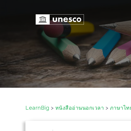
S
k
i
p
t
o
c
o
n
t
e
n
t
LearnBig
>
หนังสืออ่านนอกเวลา
>
ภาษาไท