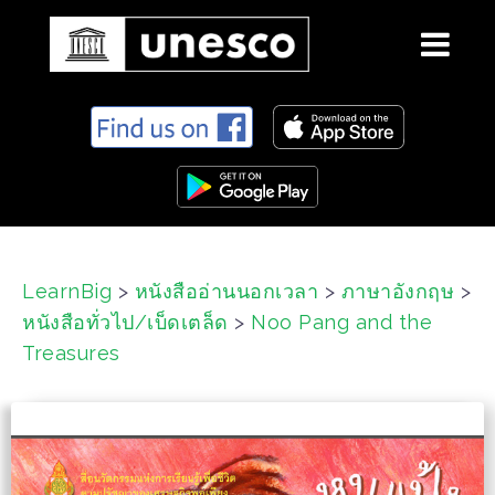
S
k
i
p
t
o
c
LearnBig
>
หนังสืออ่านนอกเวลา
>
ภาษาอังกฤษ
>
o
หนังสือทั่วไป/เบ็ดเตล็ด
>
Noo Pang and the
n
t
Treasures
e
n
t