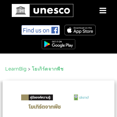
S
k
i
p
t
o
c
LearnBig
>
โยเกิร์ตจากพืช
o
n
t
e
n
t