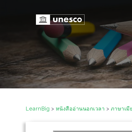
S
k
i
p
t
o
c
o
n
t
e
n
t
LearnBig
>
หนังสืออ่านนอกเวลา
>
ภาษาเมี