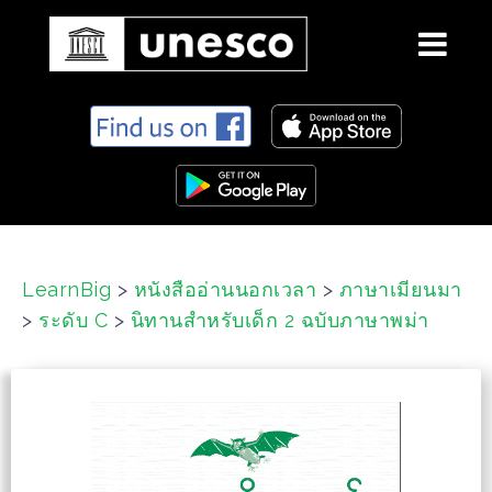
S
k
i
p
t
o
c
LearnBig
>
หนังสืออ่านนอกเวลา
>
ภาษาเมียนมา
o
>
ระดับ C
>
นิทานสำหรับเด็ก 2 ฉบับภาษาพม่า
n
t
e
n
t