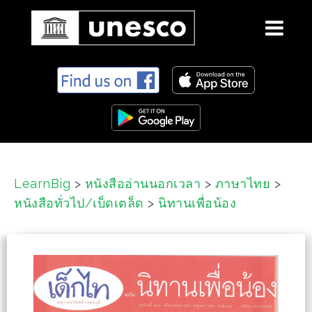
S
k
i
p
t
o
c
LearnBig
>
หนังสืออ่านนอกเวลา
>
ภาษาไทย
>
o
หนังสือทั่วไป/เบ็ดเตล็ด
>
นิทานเพื่อน้อง
n
t
e
n
t