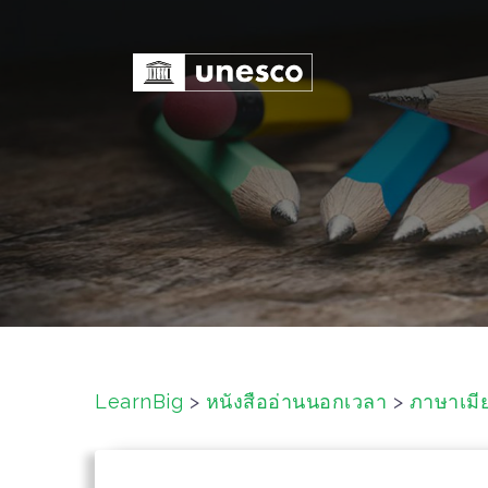
S
k
i
p
t
o
c
o
n
t
e
n
t
LearnBig
>
หนังสืออ่านนอกเวลา
>
ภาษาเมี