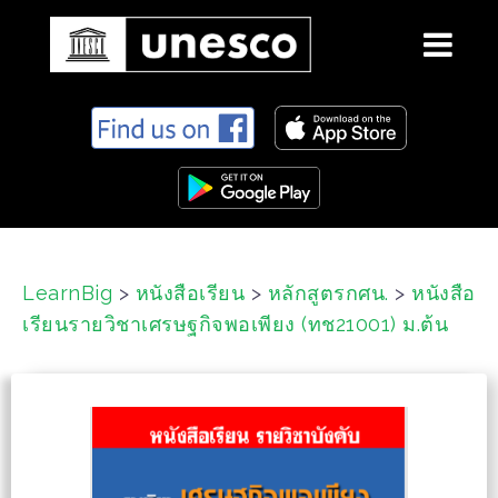
S
k
i
p
t
o
c
LearnBig
>
หนังสือเรียน
>
หลักสูตรกศน.
>
หนังสือ
o
เรียนรายวิชาเศรษฐกิจพอเพียง (ทช21001) ม.ต้น
n
t
e
n
t