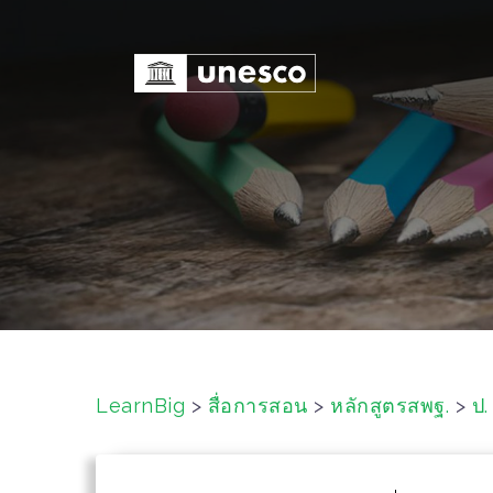
S
k
i
p
t
o
c
o
n
t
e
n
t
LearnBig
>
สื่อการสอน
>
หลักสูตรสพฐ.
>
ป.