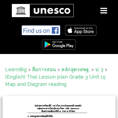
S
k
i
p
t
o
c
LearnBig
>
สื่อการสอน
>
หลักสูตรสพฐ.
>
ป. 3
>
o
(English) Thai Lesson plan Grade 3 Unit 15
n
t
Map and Diagram reading
e
n
t