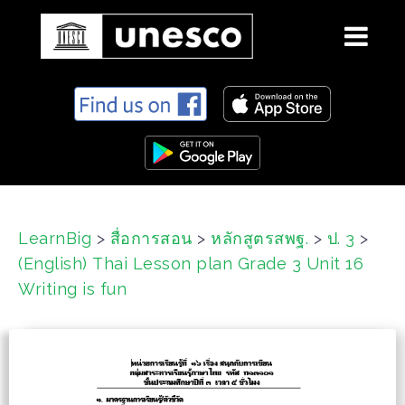
S
k
i
p
t
o
c
LearnBig
>
สื่อการสอน
>
หลักสูตรสพฐ.
>
ป. 3
>
o
(English) Thai Lesson plan Grade 3 Unit 16
n
t
Writing is fun
e
n
t