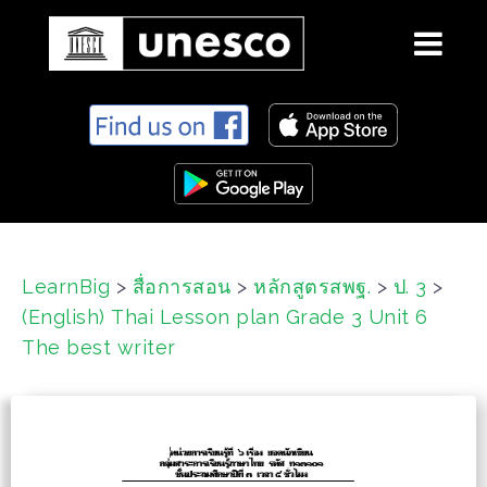
S
k
i
p
t
o
c
LearnBig
>
สื่อการสอน
>
หลักสูตรสพฐ.
>
ป. 3
>
o
(English) Thai Lesson plan Grade 3 Unit 6
n
t
The best writer
e
n
t