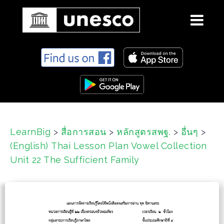
S
k
i
p
t
o
c
LearnBig
>
สื่อการสอน
>
หลักสูตรสพฐ.
>
อื่นๆ
>
o
(English) Thai Lesson Plan Vowel Collection
n
t
Unit 22 The Sufficient Family
e
n
t