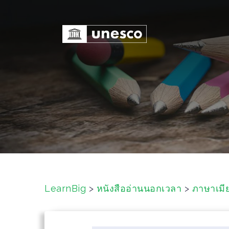
S
k
i
p
t
o
c
o
n
t
e
n
t
LearnBig
>
หนังสืออ่านนอกเวลา
>
ภาษาเมี