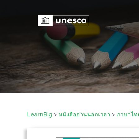
S
k
i
p
t
o
c
o
n
t
e
n
t
LearnBig
>
หนังสืออ่านนอกเวลา
>
ภาษาไท