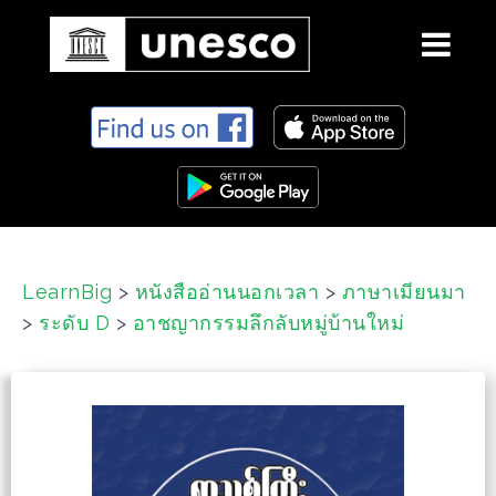
S
k
i
p
t
o
c
LearnBig
>
หนังสืออ่านนอกเวลา
>
ภาษาเมียนมา
o
>
ระดับ D
>
อาชญากรรมลึกลับหมู่บ้านใหม่
n
t
e
n
t